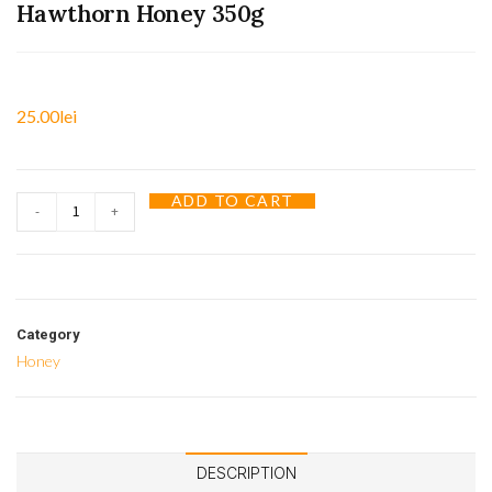
Hawthorn Honey 350g
25.00
lei
ADD TO CART
-
+
Category
Honey
DESCRIPTION