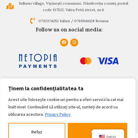
Sultanu village, Vișinești commune, Dâmbovița county, postal
code 137522, Valea Fetii street, nr.6
0732374252 Iulian / 0769946128 Roxana
Follow us on social media:
Ținem la confidențialitatea ta
Acest site folosește cookie-uri pentru a oferi servicii la cel mai
Privacy Policy
înalt nivel. Continuând să utilizați site-ul, sunteți de acord cu
utilizarea acestora.
Privacy Policy
Terms and Conditions
© Copyright 2022 dealurilesultanului.ro | Made within the project
WAcademy.ro
Refuz
Accept
English