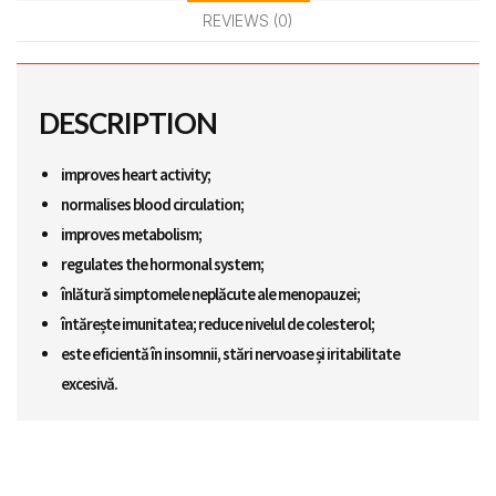
REVIEWS (0)
DESCRIPTION
improves heart activity;
normalises blood circulation;
improves metabolism;
regulates the hormonal system;
înlătură simptomele neplăcute ale menopauzei;
întărește imunitatea; reduce nivelul de colesterol;
este eficientă în insomnii, stări nervoase și iritabilitate
excesivă.