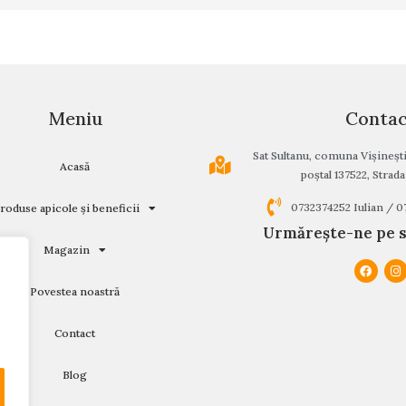
Meniu
Conta
Sat Sultanu, comuna Vișineșt
Acasă
poștal 137522, Strada 
0732374252 Iulian / 
roduse apicole și beneficii
Urmărește-ne pe s
Magazin
Povestea noastră
Contact
Blog