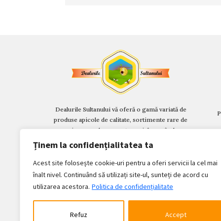
Dealurile Sultanului vă oferă o gamă variată de
P
produse apicole de calitate
, sortimente rare de
miere, produse montane și, în curând,
beneficiile unui Centru Apicol Multifuncțional.
Ținem la confidențialitatea ta
Acest site folosește cookie-uri pentru a oferi servicii la cel mai
înalt nivel. Continuând să utilizați site-ul, sunteți de acord cu
utilizarea acestora.
Politica de confidențialitate
Refuz
Accept