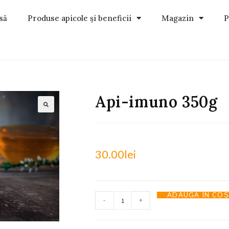
să
Produse apicole și beneficii
Magazin
P
Api-imuno 350g
30.00
lei
ADAUGĂ ÎN COȘ
-
+