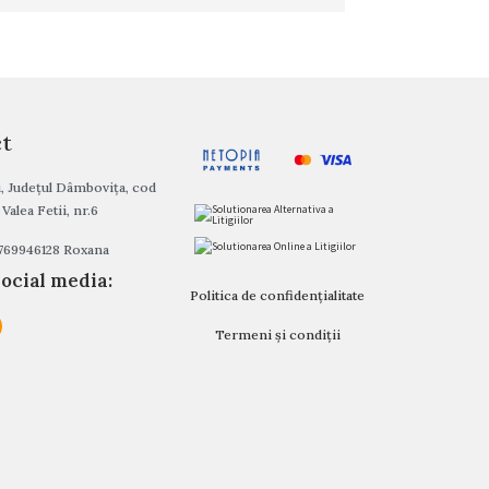
ct
i, Județul Dâmbovița, cod
Valea Fetii, nr.6
0769946128 Roxana
ocial media:
Politica de confidențialitate
Termeni și condiții